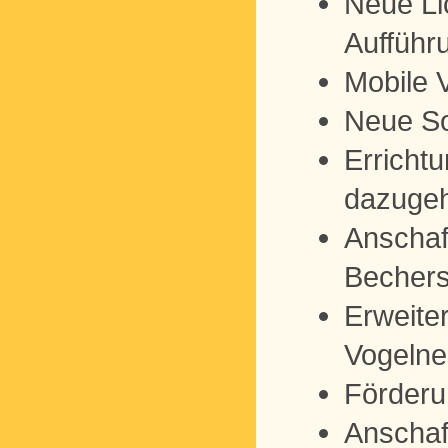
Neue Li
Aufführ
Mobile 
Neue So
Erricht
dazugeh
Anschaf
Becher
Erweite
Vogelne
Förderu
Anschaf