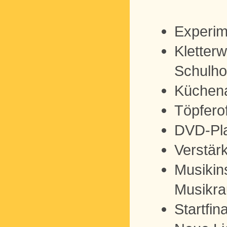
Experim
Kletter
Schulho
Küchena
Töpfero
DVD-Pla
Verstär
Musikin
Musikr
Startfi