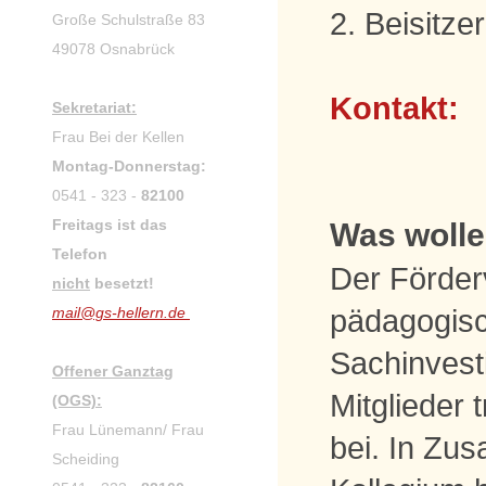
2. Beisi
Große Schulstraße 83
49078 Osnabrück
Kont
Sekretariat:
Frau Bei der Kellen
Montag-Donnerstag:
0541 - 323 -
82100
Freitags ist das
Was wollen
Telefon
Der Förder
nicht
besetzt!
pädagogisc
mail@gs-hellern.de
Sachinvesti
Offener Ganztag
Mitglieder
(OGS):
Frau Lünemann
/ Frau
bei. In Zu
Scheiding