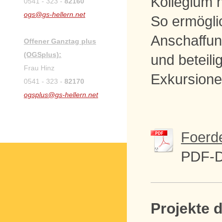
Kollegium 
0541 - 323 -
82160
ogs@gs-hellern.net
So ermögli
Anschaffung
Offener Ganztag plus
(OGSplus):
und beteili
Frau Hinz
Exkursione
0541 - 323 -
82170
ogsplus@gs-hellern.net
Foerde
PDF-D
Projekte d